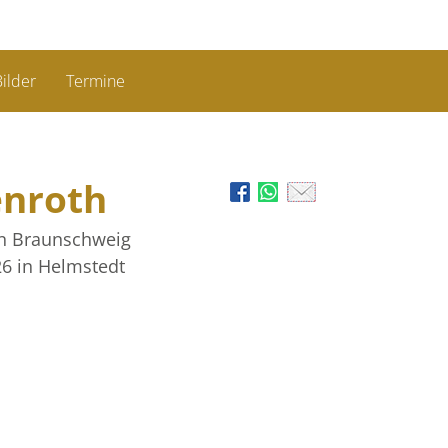
ilder
Termine
enroth
in Braunschweig
26
in Helmstedt