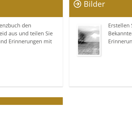
Bilder
In tiefer
lenzbuch den
Erstellen
Ihre Bes
eid aus und teilen Sie
Bekannte
und Erinnerungen mit
Erinneru
ine der Abschieds- und