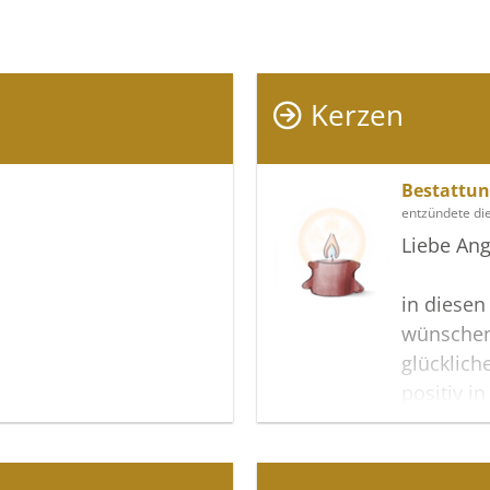
Kerzen
Bestattu
entzündete di
Liebe Ang
in diesen
wünschen
glücklich
positiv i
Gedenksei
Trauer z
wachzuha