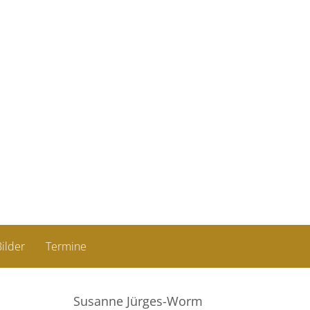
ilder
Termine
Susanne Jürges-Worm