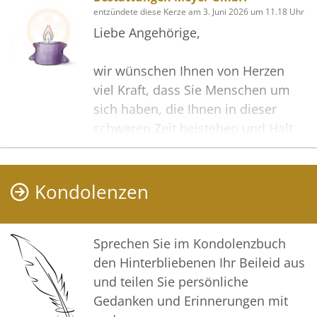
entzündete diese Kerze am 3. Juni 2026 um 11.18 Uhr
Liebe Angehörige,
wir wünschen Ihnen von Herzen
viel Kraft, dass Sie Menschen um
sich haben, die Ihnen in dieser
schweren Zeit beistehen und Halt
geben. Zusätzlich können Sie auf
dieser Gedenkseite Erinnerungen
teilen und so das Andenken
Kondolenzen
gemeinsam wachhalten.
In tiefer Verbundenheit
Sprechen Sie im Kondolenzbuch
den Hinterbliebenen Ihr Beileid aus
Ihre Bestattungen Meyer GmbH
und teilen Sie persönliche
Gedanken und Erinnerungen mit