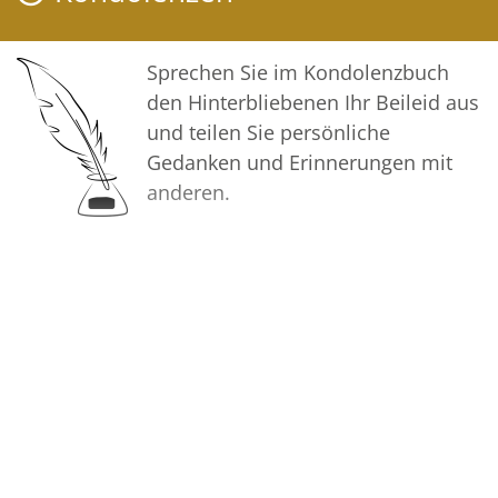
Trauer zu teilen und das Andenken
gemeinsam wachzuhalten.
Sprechen Sie im Kondolenzbuch
In aufrichtiger Verbundenheit
den Hinterbliebenen Ihr Beileid aus
und teilen Sie persönliche
Ihre Bestattungen Meyer GmbH
Gedanken und Erinnerungen mit
anderen.
Bilder
Erstellen Sie mit Familie, Freunden
und Bekannten ein gemeinsames