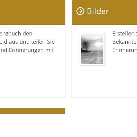
wachzuha
Bilder
In tiefer
lenzbuch den
Erstellen
Ihre Bes
eid aus und teilen Sie
Bekannte
und Erinnerungen mit
Erinneru