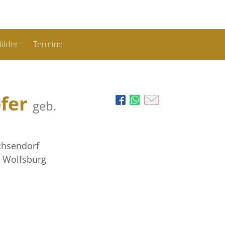
ilder
Termine
pfer
geb.
chsendorf
n Wolfsburg