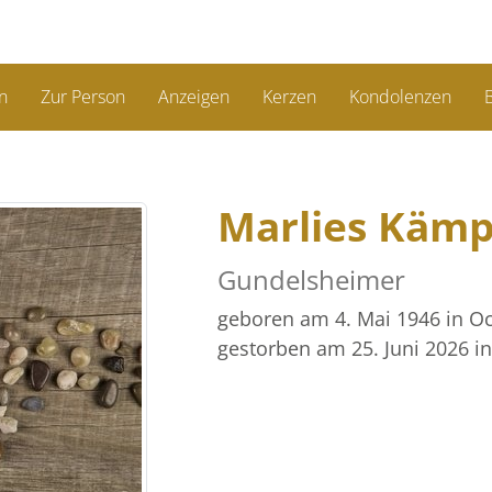
n
Zur Person
Anzeigen
Kerzen
Kondolenzen
B
Marlies Käm
Gundelsheimer
geboren am 4. Mai 1946
in O
gestorben am 25. Juni 2026
i