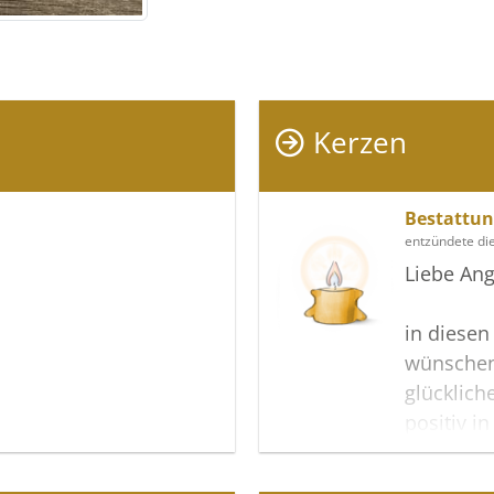
Kerzen
Bestattu
entzündete die
Liebe Ang
in diesen
wünschen
glücklich
positiv i
Gedenksei
Trauer z