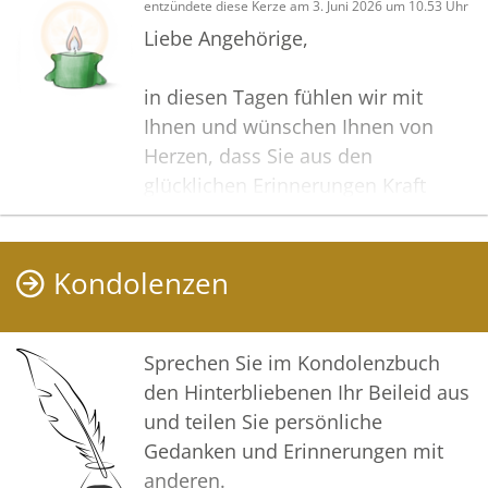
entzündete diese Kerze am 3. Juni 2026 um 10.53 Uhr
Liebe Angehörige,
in diesen Tagen fühlen wir mit
Ihnen und wünschen Ihnen von
Herzen, dass Sie aus den
glücklichen Erinnerungen Kraft
schöpfen, um positiv in die Zukunft
zu gehen. Diese Gedenkseite möge
Ihnen dabei helfen, Ihre Trauer zu
Kondolenzen
teilen und das Andenken
gemeinsam wachzuhalten.
Sprechen Sie im Kondolenzbuch
In tiefer Verbundenheit
den Hinterbliebenen Ihr Beileid aus
und teilen Sie persönliche
Ihre Bestattungen Meyer GmbH
Gedanken und Erinnerungen mit
anderen.