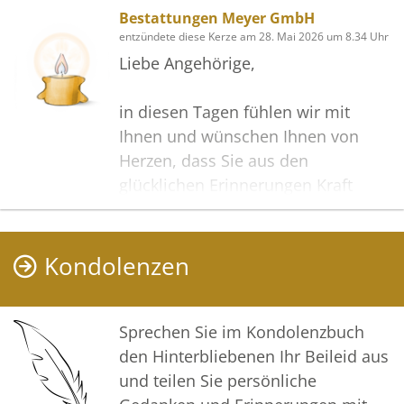
Bestattungen Meyer GmbH
entzündete diese Kerze am 28. Mai 2026 um 8.34 Uhr
Liebe Angehörige,
in diesen Tagen fühlen wir mit
Ihnen und wünschen Ihnen von
Herzen, dass Sie aus den
glücklichen Erinnerungen Kraft
schöpfen, um positiv in die Zukunft
zu gehen. Diese Gedenkseite möge
Ihnen dabei helfen, Ihre Trauer zu
Kondolenzen
teilen und das Andenken
gemeinsam wachzuhalten.
Sprechen Sie im Kondolenzbuch
In tiefer Verbundenheit
den Hinterbliebenen Ihr Beileid aus
und teilen Sie persönliche