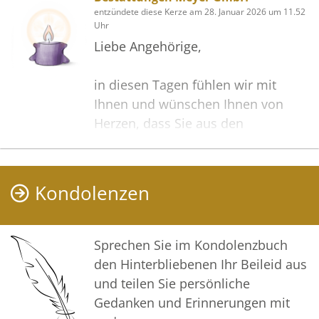
entzündete diese Kerze am 28. Januar 2026 um 11.52
Uhr
Liebe Angehörige,
in diesen Tagen fühlen wir mit
Ihnen und wünschen Ihnen von
Herzen, dass Sie aus den
glücklichen Erinnerungen Kraft
schöpfen, um positiv in die Zukunft
zu gehen. Diese Gedenkseite möge
Kondolenzen
Ihnen dabei helfen, Ihre Trauer zu
teilen und das Andenken
gemeinsam wachzuhalten.
Sprechen Sie im Kondolenzbuch
den Hinterbliebenen Ihr Beileid aus
In tiefer Verbundenheit
und teilen Sie persönliche
Gedanken und Erinnerungen mit
Ihre Bestattungen Meyer GmbH