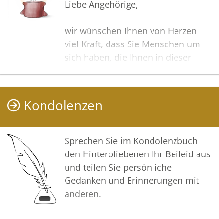
Liebe Angehörige,
wir wünschen Ihnen von Herzen
viel Kraft, dass Sie Menschen um
sich haben, die Ihnen in dieser
schweren Zeit beistehen und Halt
geben. Zusätzlich können Sie auf
dieser Gedenkseite Erinnerungen
Kondolenzen
teilen und so das Andenken
gemeinsam wachhalten.
Sprechen Sie im Kondolenzbuch
In tiefer Verbundenheit
den Hinterbliebenen Ihr Beileid aus
und teilen Sie persönliche
Ihre Bestattungen Meyer GmbH
Gedanken und Erinnerungen mit
anderen.